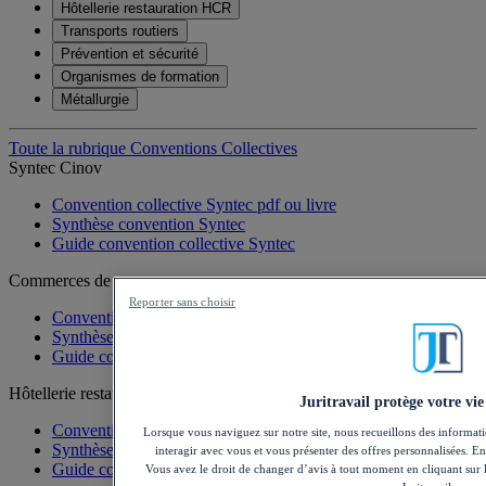
Hôtellerie restauration HCR
Transports routiers
Prévention et sécurité
Organismes de formation
Métallurgie
Toute la rubrique Conventions Collectives
Syntec Cinov
Convention collective Syntec pdf ou livre
Synthèse convention Syntec
Guide convention collective Syntec
Commerces de gros
Reporter sans choisir
Convention collective 3044 pdf ou livre
Synthèse convention commerce de gros
Guide convention commerce de gros
Hôtellerie restauration HCR
Juritravail protège votre vie
Convention collective HCR pdf ou livre
Lorsque vous naviguez sur notre site, nous recueillons des informati
Synthèse convention hôtellerie restauration
interagir avec vous et vous présenter des offres personnalisées. En 
Guide convention collective HCR
Vous avez le droit de changer d’avis à tout moment en cliquant sur