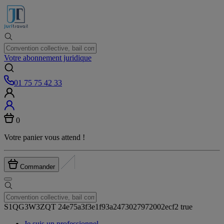
Votre abonnement juridique
01 75 75 42 33
0
Votre panier vous attend !
Commander
S1QG3W3ZQT
24e75a3f3e1f93a2473027972002ecf2
true
Je suis un
professionnel